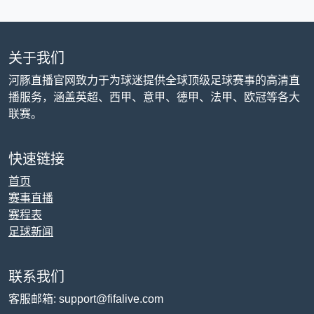
关于我们
河豚直播官网致力于为球迷提供全球顶级足球赛事的高清直
播服务，涵盖英超、西甲、意甲、德甲、法甲、欧冠等各大
联赛。
快速链接
首页
赛事直播
赛程表
足球新闻
联系我们
客服邮箱: support@fifalive.com