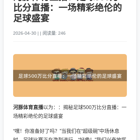
比分直播：一场精彩绝伦的
足球盛宴
2026-04-30
|
|
阅读量: 246
河豚体育直播
以为：：揭秘足球500万比分直播：一
场精彩绝伦的足球盛宴
“嘿！你准备好了吗？”当我们在“超级碗”中场休息
时，足球比赛正在激烈进行。“好嘞！”我们兴奋地挥